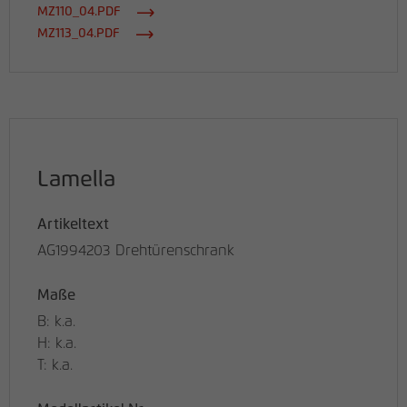
MZ110_04.PDF
MZ113_04.PDF
Lamella
Artikeltext
AG1994203 Drehtürenschrank
Maße
B: k.a.
H: k.a.
T: k.a.