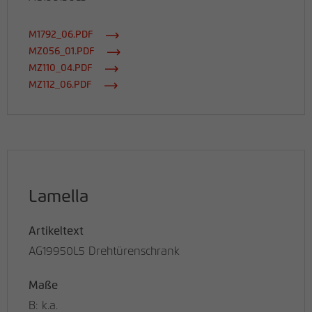
M1792_06.PDF
MZ056_01.PDF
MZ110_04.PDF
MZ112_06.PDF
Lamella
Artikeltext
AG19950L5 Drehtürenschrank
Maße
B: k.a.