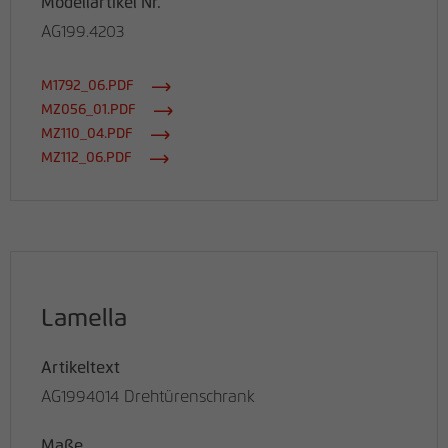
Modellartikel Nr.
AG199.4203
M1792_06.PDF
MZ056_01.PDF
MZ110_04.PDF
MZ112_06.PDF
Lamella
Artikeltext
AG1994014 Drehtürenschrank
Maße