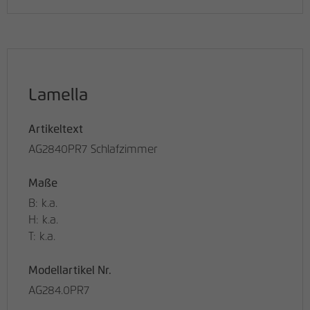
Lamella
Artikeltext
AG2840PR7 Schlafzimmer
Maße
B: k.a.
H: k.a.
T: k.a.
Modellartikel Nr.
AG284.0PR7