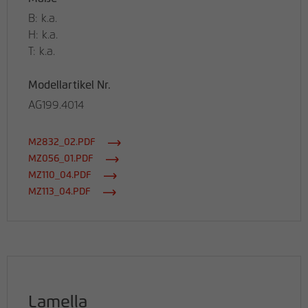
B: k.a.
H: k.a.
T: k.a.
Modellartikel Nr.
AG199.4014
M2832_02.PDF
MZ056_01.PDF
MZ110_04.PDF
MZ113_04.PDF
Lamella