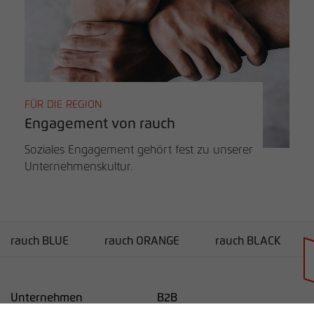
FÜR DIE REGION
Engagement von rauch
Soziales Engagement gehört fest zu unserer
Unternehmenskultur.
rauch BLUE
rauch ORANGE
rauch BLACK
Händlersuche
Unternehmen
B2B