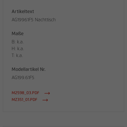
Artikeltext
AG19961F5 Nachttisch
Maße
B: k.a.
H: k.a.
T: k.a.
Modellartikel Nr.
AG199.61F5
M2598_03.PDF
MZ351_01.PDF