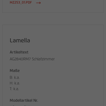
MZ253_01.PDF
Lamella
Artikeltext
AG2840RM7 Schlafzimmer
Maße
B: k.a.
H: k.a.
T: k.a.
Modellartikel Nr.