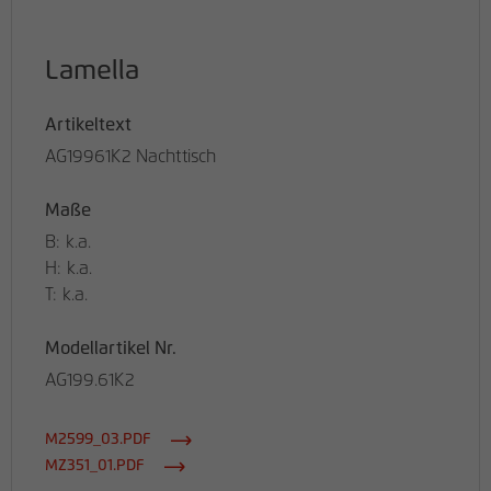
Lamella
Artikeltext
AG19961K2 Nachttisch
Maße
B: k.a.
H: k.a.
T: k.a.
Modellartikel Nr.
AG199.61K2
M2599_03.PDF
MZ351_01.PDF