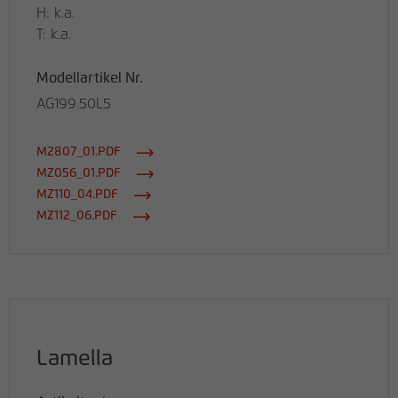
H: k.a.
T: k.a.
Modellartikel Nr.
AG199.50L5
M2807_01.PDF
MZ056_01.PDF
MZ110_04.PDF
MZ112_06.PDF
Lamella