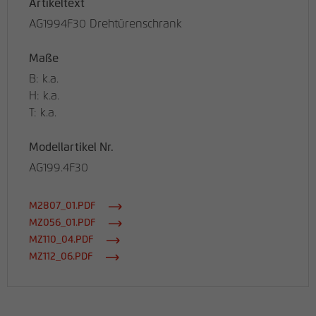
Artikeltext
AG1994F30 Drehtürenschrank
Maße
B: k.a.
H: k.a.
T: k.a.
Modellartikel Nr.
AG199.4F30
M2807_01.PDF
MZ056_01.PDF
MZ110_04.PDF
MZ112_06.PDF