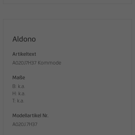
Aldono
Artikeltext
A020J7H37 Kommode
Maße
B: k.a.
H: k.a.
T: k.a.
Modellartikel Nr.
A020J.7H37