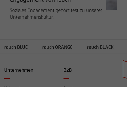
Soziales Engagement gehört fest zu unserer
Unternehmenskultur.
rauch BLUE
rauch ORANGE
rauch BLACK
Unternehmen
B2B
Händlersuche
Unternehmen
Service
Karriere
Lieferanten-Informationen
rauchmoebel.co.uk
Kontakt