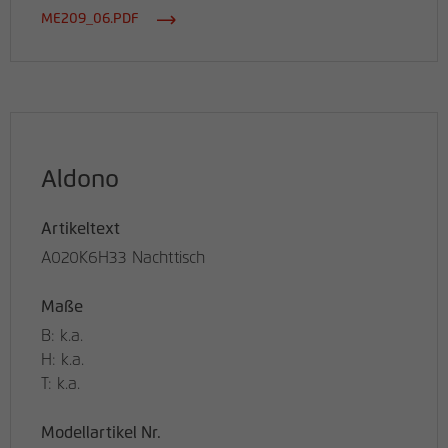
ME209_06.PDF
Aldono
Artikeltext
A020K6H33 Nachttisch
Maße
B: k.a.
H: k.a.
T: k.a.
Modellartikel Nr.