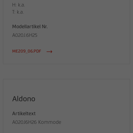
H: k.a.
T: k.a.
Modellartikel Nr.
A020J.6H25
ME209_06.PDF
Aldono
Artikeltext
A020J6H26 Kommode