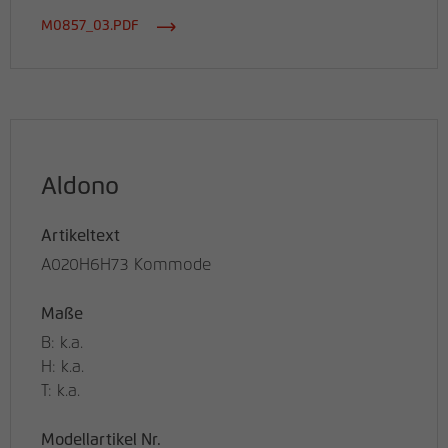
M0857_03.PDF
Aldono
Artikeltext
A020H6H73 Kommode
Maße
B: k.a.
H: k.a.
T: k.a.
Modellartikel Nr.