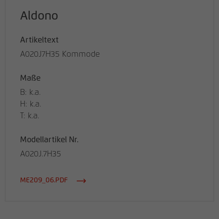
Aldono
Artikeltext
A020J7H35 Kommode
Maße
B: k.a.
H: k.a.
T: k.a.
Modellartikel Nr.
A020J.7H35
ME209_06.PDF