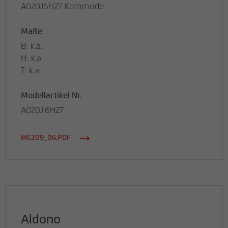
A020J6H27 Kommode
Maße
B: k.a.
H: k.a.
T: k.a.
Modellartikel Nr.
A020J.6H27
ME209_06.PDF
Aldono