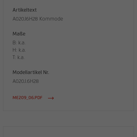
Artikeltext
A020J6H28 Kommode
Maße
B: k.a.
H: k.a.
T: k.a.
Modellartikel Nr.
A020J.6H28
ME209_06.PDF