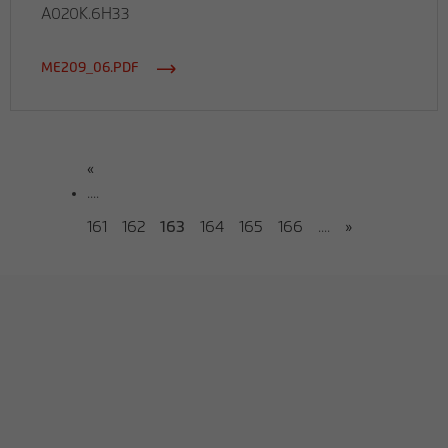
A020K.6H33
ME209_06.PDF
«
....
161
162
163
164
165
166
....
»