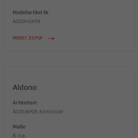
Modellartikel Nr.
A020H.6H74
M0857_03.PDF
Aldono
Artikeltext
A020J6H25 Kommode
Maße
B: k.a.