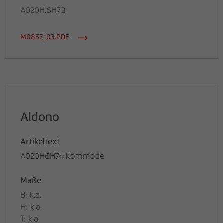
A020H.6H73
M0857_03.PDF
Aldono
Artikeltext
A020H6H74 Kommode
Maße
B: k.a.
H: k.a.
T: k.a.