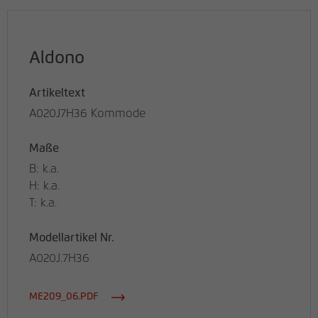
Aldono
Artikeltext
A020J7H36 Kommode
Maße
B: k.a.
H: k.a.
T: k.a.
Modellartikel Nr.
A020J.7H36
ME209_06.PDF