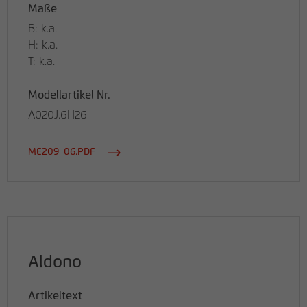
Maße
B: k.a.
H: k.a.
T: k.a.
Modellartikel Nr.
A020J.6H26
ME209_06.PDF
Aldono
Artikeltext