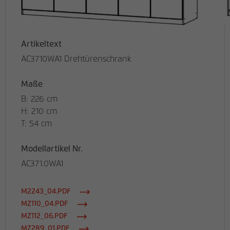
Artikeltext
AC3710WA1 Drehtürenschrank
Maße
B: 226 cm
H: 210 cm
T: 54 cm
Modellartikel Nr.
AC371.0WA1
M2243_04.PDF
MZ110_04.PDF
MZ112_06.PDF
MZ289_01.PDF