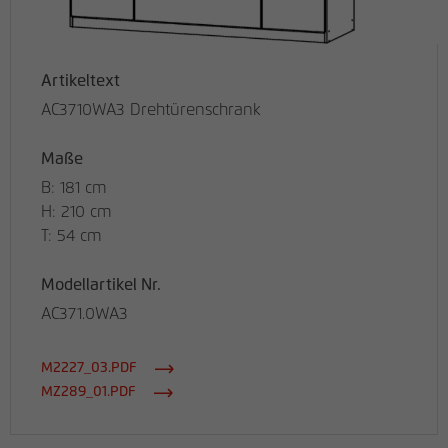
Artikeltext
AC3710WA3 Drehtürenschrank
Maße
B: 181 cm
H: 210 cm
T: 54 cm
Modellartikel Nr.
AC371.0WA3
M2227_03.PDF
MZ289_01.PDF