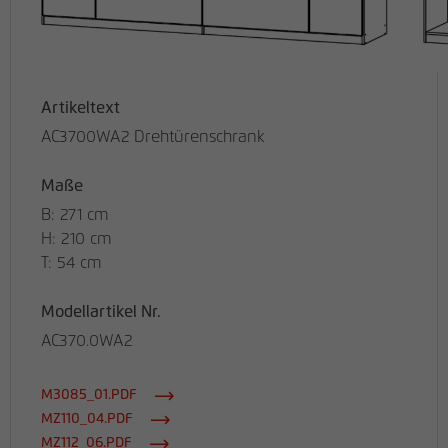
Artikeltext
AC3700WA2 Drehtürenschrank
Maße
B: 271 cm
H: 210 cm
T: 54 cm
Modellartikel Nr.
AC370.0WA2
M3085_01.PDF
MZ110_04.PDF
MZ112_06.PDF