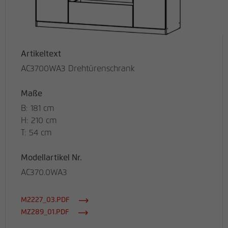
Artikeltext
AC3700WA3 Drehtürenschrank
Maße
B: 181 cm
H: 210 cm
T: 54 cm
Modellartikel Nr.
AC370.0WA3
M2227_03.PDF
MZ289_01.PDF