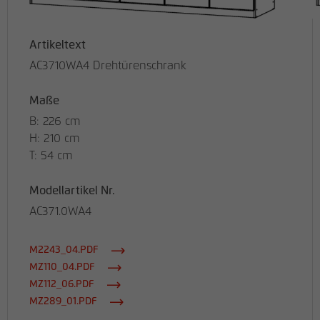
Artikeltext
AC3710WA4 Drehtürenschrank
Maße
B: 226 cm
H: 210 cm
T: 54 cm
Modellartikel Nr.
AC371.0WA4
M2243_04.PDF
MZ110_04.PDF
MZ112_06.PDF
MZ289_01.PDF