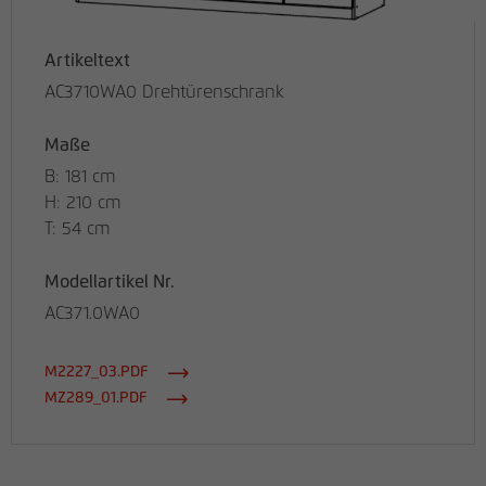
Artikeltext
AC3710WA0 Drehtürenschrank
Maße
B: 181 cm
H: 210 cm
T: 54 cm
Modellartikel Nr.
AC371.0WA0
M2227_03.PDF
MZ289_01.PDF