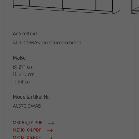
Artikeltext
AC3700WA5 Drehtürenschrank
Maße
B: 271 cm
H: 210 cm
T: 54 cm
Modellartikel Nr.
AC370.0WA5
M3085_01.PDF
MZ110_04.PDF
MZ112_06.PDF