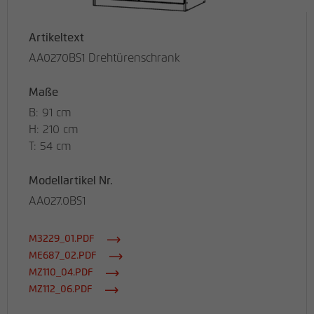
Artikeltext
AA0270BS1 Drehtürenschrank
Maße
B: 91 cm
H: 210 cm
T: 54 cm
Modellartikel Nr.
AA027.0BS1
M3229_01.PDF
ME687_02.PDF
MZ110_04.PDF
MZ112_06.PDF