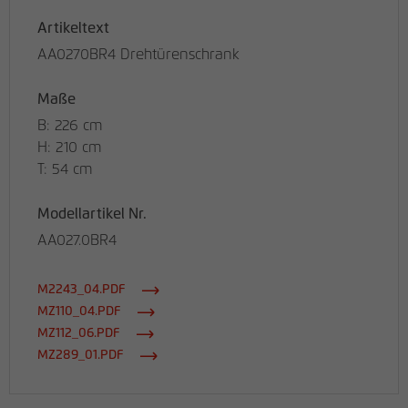
Artikeltext
AA0270BR4 Drehtürenschrank
Maße
B: 226 cm
H: 210 cm
T: 54 cm
Modellartikel Nr.
AA027.0BR4
M2243_04.PDF
MZ110_04.PDF
MZ112_06.PDF
MZ289_01.PDF