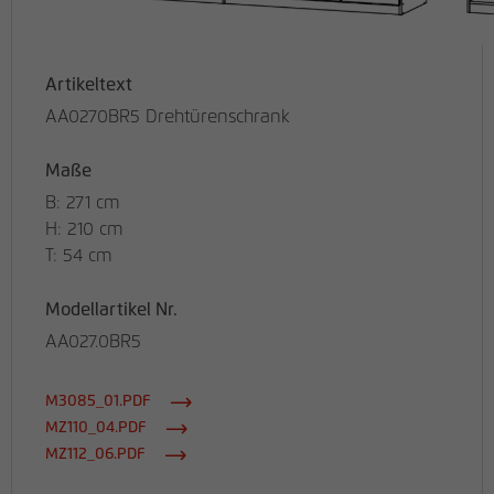
Artikeltext
AA0270BR5 Drehtürenschrank
Maße
B: 271 cm
H: 210 cm
T: 54 cm
Modellartikel Nr.
AA027.0BR5
M3085_01.PDF
MZ110_04.PDF
MZ112_06.PDF