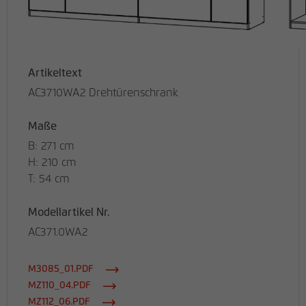
Artikeltext
AC3710WA2 Drehtürenschrank
Maße
B: 271 cm
H: 210 cm
T: 54 cm
Modellartikel Nr.
AC371.0WA2
M3085_01.PDF
MZ110_04.PDF
MZ112_06.PDF