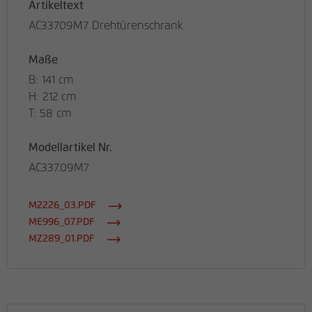
Artikeltext
AC33709M7 Drehtürenschrank
Maße
B: 141 cm
H: 212 cm
T: 58 cm
Modellartikel Nr.
AC337.09M7
M2226_03.PDF
ME996_07.PDF
MZ289_01.PDF