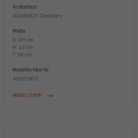
Artikeltext
AC0358K27 Oberkranz
Maße
B: 271 cm
H: 2.2 cm
T: 58 cm
Modellartikel Nr.
AC035.8K27
ME203_13.PDF