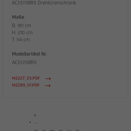
AC3370BR3 Drehtürenschrank
Maße
B: 181 cm
H: 210 cm
T: 54 cm
Modellartikel Nr.
AC337.0BR3
M2227_03.PDF
MZ289_01.PDF
«
....