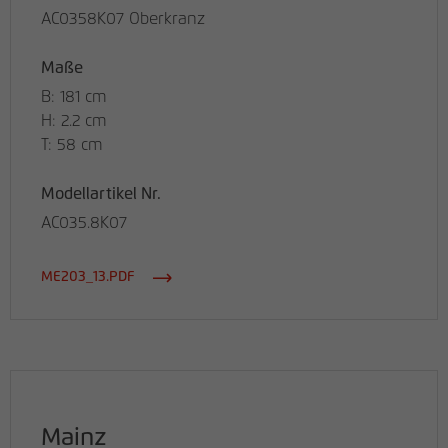
AC0358K07 Oberkranz
Maße
B: 181 cm
H: 2.2 cm
T: 58 cm
Modellartikel Nr.
AC035.8K07
ME203_13.PDF
Mainz