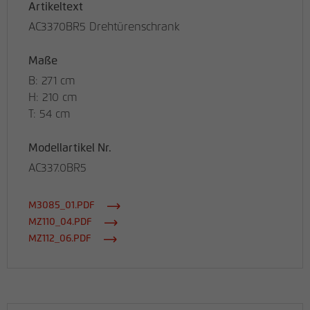
Artikeltext
AC3370BR5 Drehtürenschrank
Maße
B: 271 cm
H: 210 cm
T: 54 cm
Modellartikel Nr.
AC337.0BR5
M3085_01.PDF
MZ110_04.PDF
MZ112_06.PDF