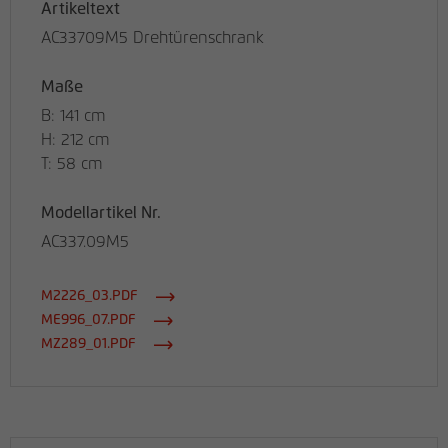
Artikeltext
AC33709M5 Drehtürenschrank
Maße
B: 141 cm
H: 212 cm
T: 58 cm
Modellartikel Nr.
AC337.09M5
M2226_03.PDF
ME996_07.PDF
MZ289_01.PDF