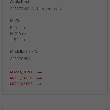
Artikeltext
AC3370BR1 Drehtürenschrank
Maße
B: 91 cm
H: 210 cm
T: 54 cm
Modellartikel Nr.
AC337.0BR1
M3229_01.PDF
MZ110_04.PDF
MZ112_06.PDF