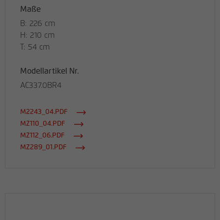
Maße
B: 226 cm
H: 210 cm
T: 54 cm
Modellartikel Nr.
AC337.0BR4
M2243_04.PDF
MZ110_04.PDF
MZ112_06.PDF
MZ289_01.PDF