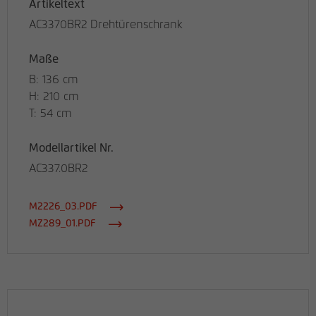
Artikeltext
AC3370BR2 Drehtürenschrank
Maße
B: 136 cm
H: 210 cm
T: 54 cm
Modellartikel Nr.
AC337.0BR2
M2226_03.PDF
MZ289_01.PDF