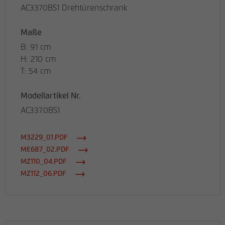
AC3370BS1 Drehtürenschrank
Maße
B: 91 cm
H: 210 cm
T: 54 cm
Modellartikel Nr.
AC337.0BS1
M3229_01.PDF
ME687_02.PDF
MZ110_04.PDF
MZ112_06.PDF