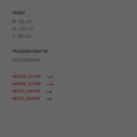
Maße
B: 96 cm
H: 212 cm
T: 58 cm
Modellartikel Nr.
AC337.09M6
M3229_01.PDF
ME996_07.PDF
MZ110_04.PDF
MZ112_06.PDF