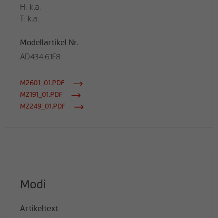
H: k.a.
T: k.a.
Modellartikel Nr.
AD434.61F8
M2601_01.PDF
MZ191_01.PDF
MZ249_01.PDF
Modi
Artikeltext