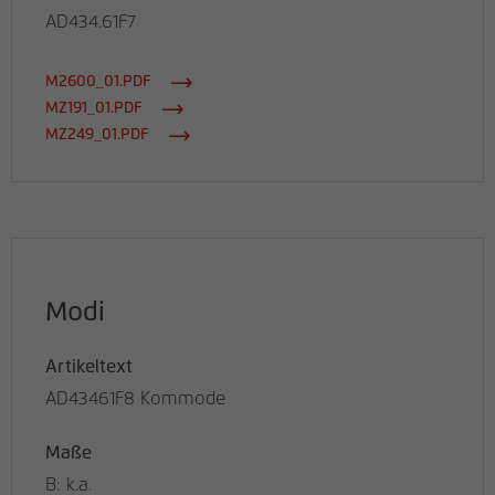
AD434.61F7
M2600_01.PDF
MZ191_01.PDF
MZ249_01.PDF
Modi
Artikeltext
AD43461F8 Kommode
Maße
B: k.a.