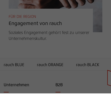
FÜR DIE REGION
Engagement von rauch
Soziales Engagement gehört fest zu unserer
Unternehmenskultur.
rauch BLUE
rauch ORANGE
rauch BLACK
Händlersuche
Unternehmen
B2B
Unternehmen
Service
Karriere
Lieferanten-Informationen