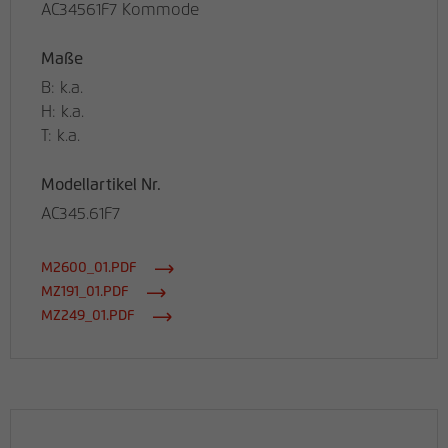
AC34561F7 Kommode
Maße
B: k.a.
H: k.a.
T: k.a.
Modellartikel Nr.
AC345.61F7
M2600_01.PDF
MZ191_01.PDF
MZ249_01.PDF