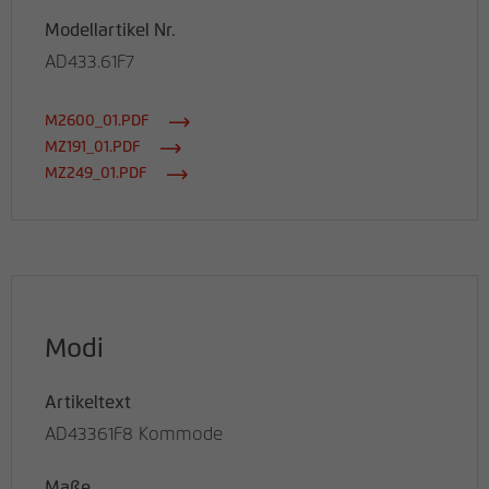
Modellartikel Nr.
AD433.61F7
M2600_01.PDF
MZ191_01.PDF
MZ249_01.PDF
Modi
Artikeltext
AD43361F8 Kommode
Maße