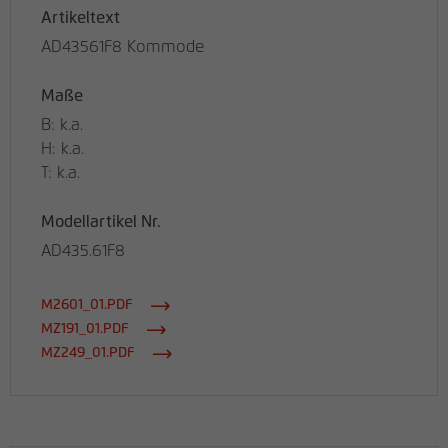
Artikeltext
AD43561F8 Kommode
Maße
B: k.a.
H: k.a.
T: k.a.
Modellartikel Nr.
AD435.61F8
M2601_01.PDF
MZ191_01.PDF
MZ249_01.PDF