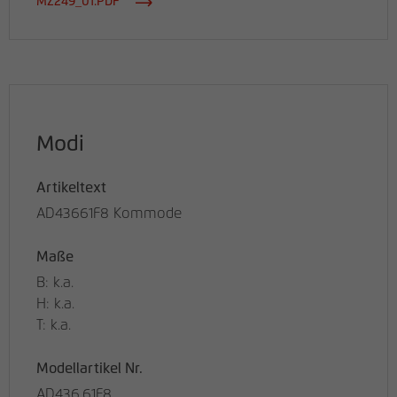
MZ249_01.PDF
Modi
Artikeltext
AD43661F8 Kommode
Maße
B: k.a.
H: k.a.
T: k.a.
Modellartikel Nr.
AD436.61F8