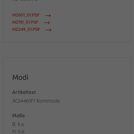
M2601_01.PDF
MZ191_01.PDF
MZ249_01.PDF
Modi
Artikeltext
AC34461F7 Kommode
Maße
B: k.a.
H: k.a.