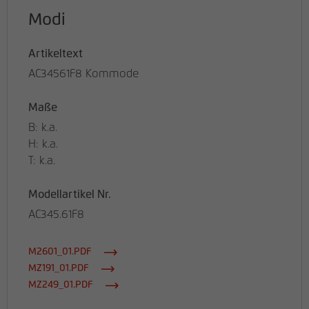
Modi
Artikeltext
AC34561F8 Kommode
Maße
B: k.a.
H: k.a.
T: k.a.
Modellartikel Nr.
AC345.61F8
M2601_01.PDF
MZ191_01.PDF
MZ249_01.PDF