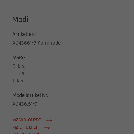
Modi
Artikeltext
AD43661F7 Kommode
Maße
B: k.a.
H: k.a.
T: k.a.
Modellartikel Nr.
AD436.61F7
M2600_01.PDF
MZ191_01.PDF