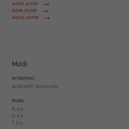
M2601_01.PDF
MZ191_01.PDF
MZ249_01.PDF
Modi
Artikeltext
AD43361F7 Kommode
Maße
B: k.a.
H: k.a.
T: k.a.