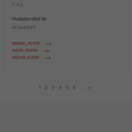
T: k.a.
Modellartikel Nr.
AC344.61F7
M2600_01.PDF
MZ191_01.PDF
MZ249_01.PDF
1
2
3
4
5
6
....
»