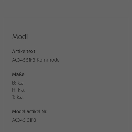
Modi
Artikeltext
AC34661F8 Kommode
Maße
B: k.a.
H: k.a.
T: k.a.
Modellartikel Nr.
AC346.61F8