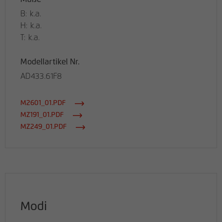
B: k.a.
H: k.a.
T: k.a.
Modellartikel Nr.
AD433.61F8
M2601_01.PDF
MZ191_01.PDF
MZ249_01.PDF
Modi