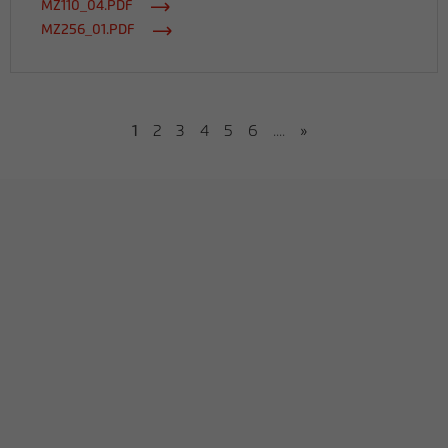
MZ110_04.PDF
MZ256_01.PDF
1
2
3
4
5
6
....
»