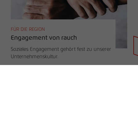
FÜR DIE REGION
Engagement von rauch
Soziales Engagement gehört fest zu unserer
Händlersuche
Unternehmenskultur.
rauch BLUE
rauch ORANGE
rauch BLACK
Unternehmen
B2B
Unternehmen
Service