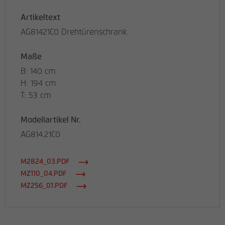
Artikeltext
AG81421C0 Drehtürenschrank
Maße
B: 140 cm
H: 194 cm
T: 53 cm
Modellartikel Nr.
AG814.21C0
M2824_03.PDF
MZ110_04.PDF
MZ256_01.PDF