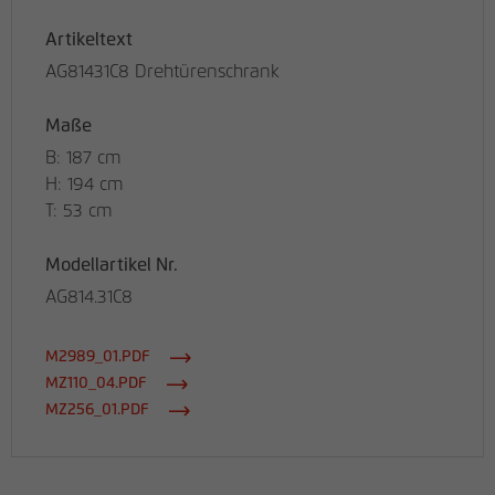
Artikeltext
AG81431C8 Drehtürenschrank
Maße
B: 187 cm
H: 194 cm
T: 53 cm
Modellartikel Nr.
AG814.31C8
M2989_01.PDF
MZ110_04.PDF
MZ256_01.PDF