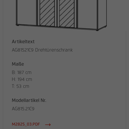
Artikeltext
AG81521C9 Drehtürenschrank
Maße
B: 187 cm
H: 194 cm
T: 53 cm
Modellartikel Nr.
AG815.21C9
M2825_03.PDF