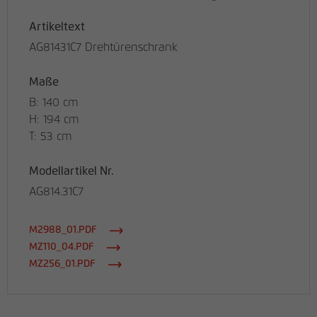
Artikeltext
AG81431C7 Drehtürenschrank
Maße
B: 140 cm
H: 194 cm
T: 53 cm
Modellartikel Nr.
AG814.31C7
M2988_01.PDF
MZ110_04.PDF
MZ256_01.PDF