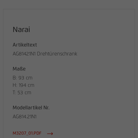
Narai
Artikeltext
AG81421N1 Drehtürenschrank
Maße
B: 93 cm
H: 194 cm
T: 53 cm
Modellartikel Nr.
AG814.21N1
M3207_01.PDF