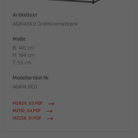
Artikeltext
AG81431C0 Drehtürenschrank
Maße
B: 140 cm
H: 194 cm
T: 53 cm
Modellartikel Nr.
AG814.31C0
M2824_03.PDF
MZ110_04.PDF
MZ256_01.PDF