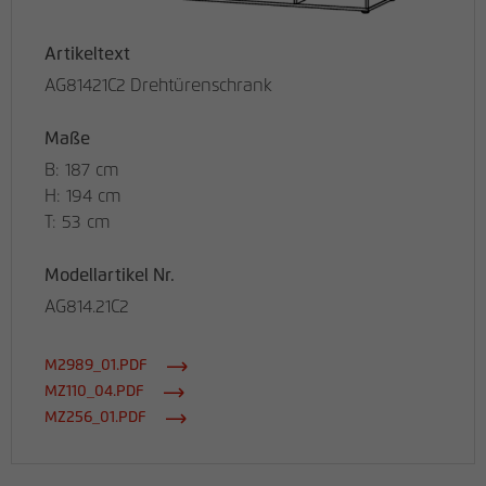
Artikeltext
AG81421C2 Drehtürenschrank
Maße
B: 187 cm
H: 194 cm
T: 53 cm
Modellartikel Nr.
AG814.21C2
M2989_01.PDF
MZ110_04.PDF
MZ256_01.PDF