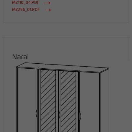
MZ110_04.PDF
MZ256_01.PDF
Narai