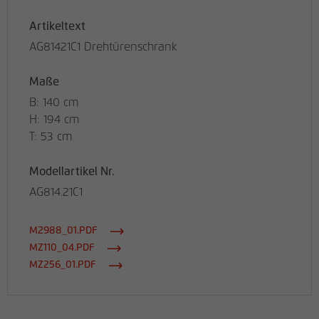
Artikeltext
AG81421C1 Drehtürenschrank
Maße
B: 140 cm
H: 194 cm
T: 53 cm
Modellartikel Nr.
AG814.21C1
M2988_01.PDF
MZ110_04.PDF
MZ256_01.PDF