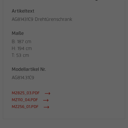
Artikeltext
AG81431C9 Drehtürenschrank
Maße
B: 187 cm
H: 194 cm
T: 53 cm
Modellartikel Nr.
AG814.31C9
M2825_03.PDF
MZ110_04.PDF
MZ256_01.PDF