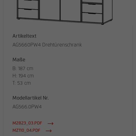
Artikeltext
AG5660PW4 Drehtürenschrank
Maße
B: 187 cm
H: 194 cm
T: 53 cm
Modellartikel Nr.
AG566.0PW4
M2823_03.PDF
MZ110_04.PDF