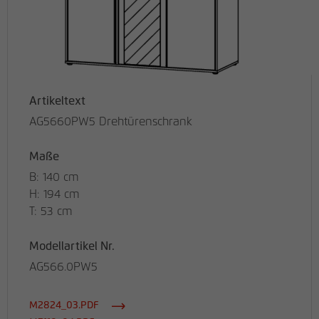
Artikeltext
AG5660PW5 Drehtürenschrank
Maße
B: 140 cm
H: 194 cm
T: 53 cm
Modellartikel Nr.
AG566.0PW5
M2824_03.PDF