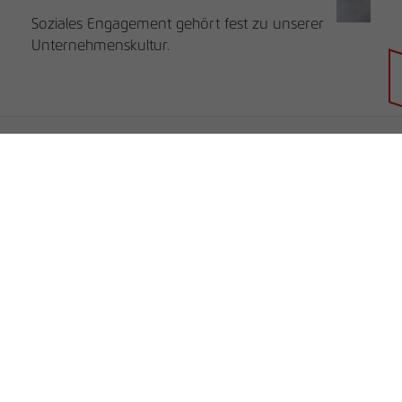
Soziales Engagement gehört fest zu unserer
Unternehmenskultur.
Händlersuche
rauch BLUE
rauch ORANGE
rauch BLACK
Unternehmen
B2B
Unternehmen
Service
Karriere
Lieferanten-Informationen
rauchmoebel.co.uk
Kontakt