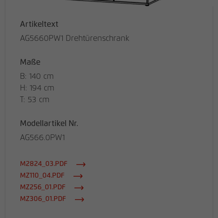
Artikeltext
AG5660PW1 Drehtürenschrank
Maße
B: 140 cm
H: 194 cm
T: 53 cm
Modellartikel Nr.
AG566.0PW1
M2824_03.PDF
MZ110_04.PDF
MZ256_01.PDF
MZ306_01.PDF