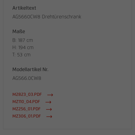
Artikeltext
AG5660CW8 Drehtürenschrank
Maße
B: 187 cm
H: 194 cm
T: 53 cm
Modellartikel Nr.
AG566.0CW8
M2823_03.PDF
MZ110_04.PDF
MZ256_01.PDF
MZ306_01.PDF