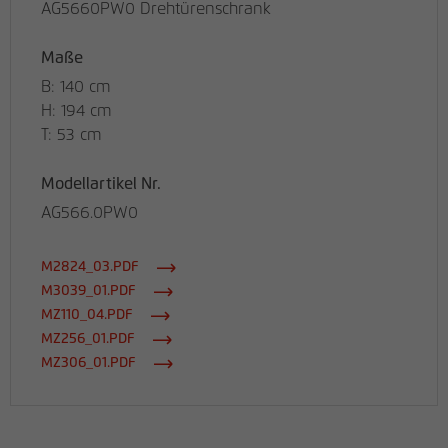
AG5660PW0 Drehtürenschrank
Maße
B: 140 cm
H: 194 cm
T: 53 cm
Modellartikel Nr.
AG566.0PW0
M2824_03.PDF
M3039_01.PDF
MZ110_04.PDF
MZ256_01.PDF
MZ306_01.PDF