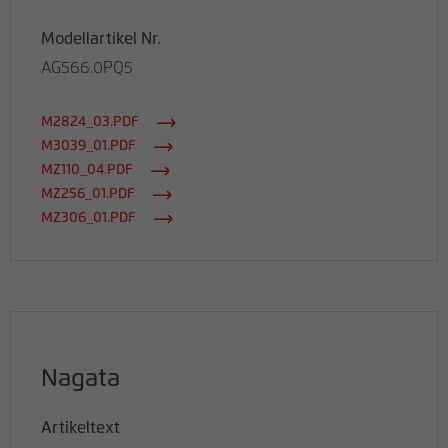
Modellartikel Nr.
AG566.0PQ5
M2824_03.PDF
M3039_01.PDF
MZ110_04.PDF
MZ256_01.PDF
MZ306_01.PDF
Nagata
Artikeltext