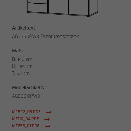
Artikeltext
AG5660PW3 Drehtürenschrank
Maße
B: 140 cm
H: 194 cm
T: 53 cm
Modellartikel Nr.
AG566.0PW3
M2822_03.PDF
MZ110_04.PDF
MZ256_01.PDF