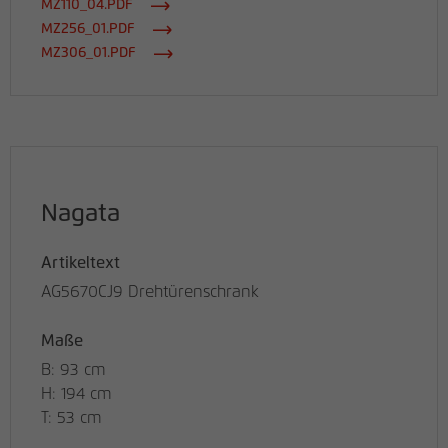
MZ110_04.PDF
MZ256_01.PDF
MZ306_01.PDF
Nagata
Artikeltext
AG5670CJ9 Drehtürenschrank
Maße
B: 93 cm
H: 194 cm
T: 53 cm