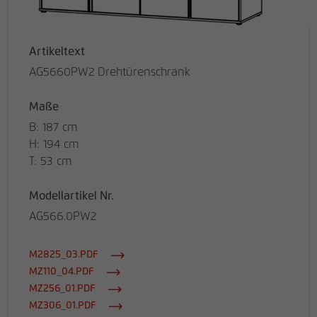
Artikeltext
AG5660PW2 Drehtürenschrank
Maße
B: 187 cm
H: 194 cm
T: 53 cm
Modellartikel Nr.
AG566.0PW2
M2825_03.PDF
MZ110_04.PDF
MZ256_01.PDF
MZ306_01.PDF