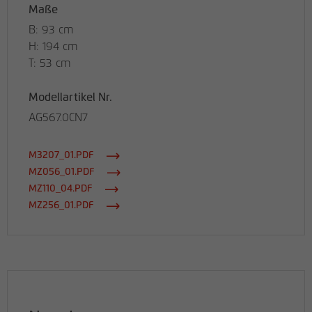
Maße
B: 93 cm
H: 194 cm
T: 53 cm
Modellartikel Nr.
AG567.0CN7
M3207_01.PDF
MZ056_01.PDF
MZ110_04.PDF
MZ256_01.PDF