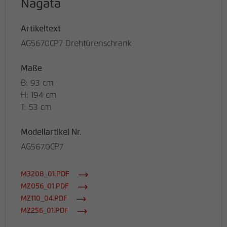
Nagata
Artikeltext
AG5670CP7 Drehtürenschrank
Maße
B: 93 cm
H: 194 cm
T: 53 cm
Modellartikel Nr.
AG567.0CP7
M3208_01.PDF
MZ056_01.PDF
MZ110_04.PDF
MZ256_01.PDF