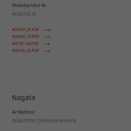
Modellartikel Nr.
AG567.0CJ9
M3207_01.PDF
MZ056_01.PDF
MZ110_04.PDF
MZ256_01.PDF
Nagata
Artikeltext
AG5670CN7 Drehtürenschrank