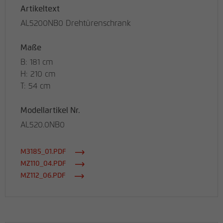
Artikeltext
AL5200NB0 Drehtürenschrank
Maße
B: 181 cm
H: 210 cm
T: 54 cm
Modellartikel Nr.
AL520.0NB0
M3185_01.PDF
MZ110_04.PDF
MZ112_06.PDF