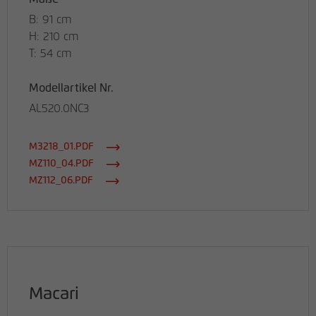
B: 91 cm
H: 210 cm
T: 54 cm
Modellartikel Nr.
AL520.0NC3
M3218_01.PDF
MZ110_04.PDF
MZ112_06.PDF
Macari