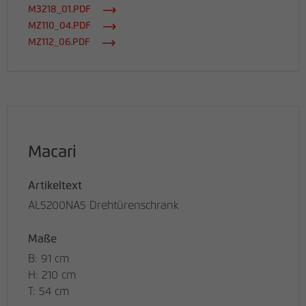
M3218_01.PDF
MZ110_04.PDF
MZ112_06.PDF
Macari
Artikeltext
AL5200NA5 Drehtürenschrank
Maße
B: 91 cm
H: 210 cm
T: 54 cm