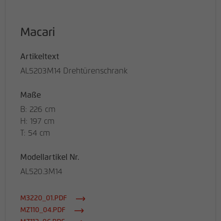
Macari
Artikeltext
AL5203M14 Drehtürenschrank
Maße
B: 226 cm
H: 197 cm
T: 54 cm
Modellartikel Nr.
AL520.3M14
M3220_01.PDF
MZ110_04.PDF