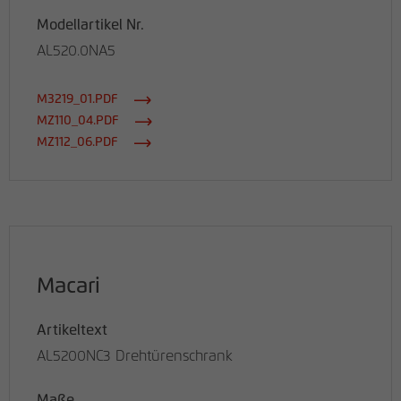
Modellartikel Nr.
AL520.0NA5
M3219_01.PDF
MZ110_04.PDF
MZ112_06.PDF
Macari
Artikeltext
AL5200NC3 Drehtürenschrank
Maße