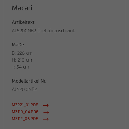
Macari
Artikeltext
AL5200NB2 Drehtürenschrank
Maße
B: 226 cm
H: 210 cm
T: 54 cm
Modellartikel Nr.
AL520.0NB2
M3221_01.PDF
MZ110_04.PDF
MZ112_06.PDF