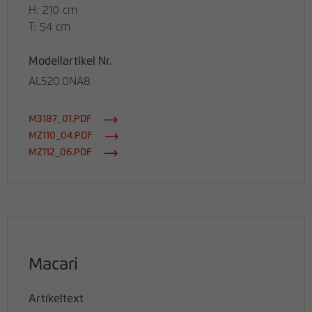
H: 210 cm
T: 54 cm
Modellartikel Nr.
AL520.0NA8
M3187_01.PDF
MZ110_04.PDF
MZ112_06.PDF
Macari
Artikeltext