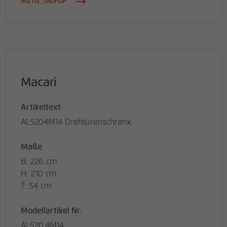
MZ112_06.PDF
Macari
Artikeltext
AL5204M14 Drehtürenschrank
Maße
B: 226 cm
H: 210 cm
T: 54 cm
Modellartikel Nr.
AL520.4M14