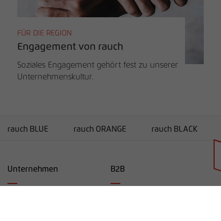
FÜR DIE REGION
Engagement von rauch
Soziales Engagement gehört fest zu unserer
Unternehmenskultur.
rauch BLUE
rauch ORANGE
rauch BLACK
Händlersuche
Unternehmen
B2B
Unternehmen
Service
Karriere
Lieferanten-Informationen