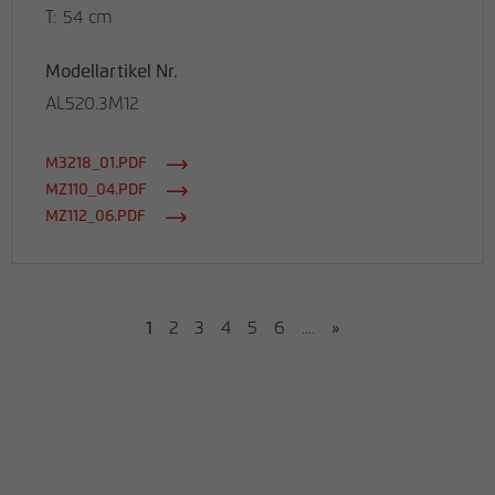
T: 54 cm
Modellartikel Nr.
AL520.3M12
M3218_01.PDF
MZ110_04.PDF
MZ112_06.PDF
1
2
3
4
5
6
....
»