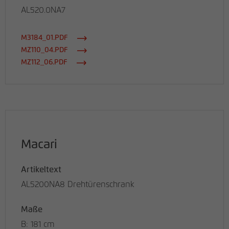
AL520.0NA7
M3184_01.PDF
MZ110_04.PDF
MZ112_06.PDF
Macari
Artikeltext
AL5200NA8 Drehtürenschrank
Maße
B: 181 cm