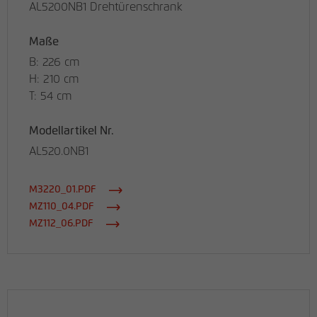
AL5200NB1 Drehtürenschrank
Maße
B: 226 cm
H: 210 cm
T: 54 cm
Modellartikel Nr.
AL520.0NB1
M3220_01.PDF
MZ110_04.PDF
MZ112_06.PDF