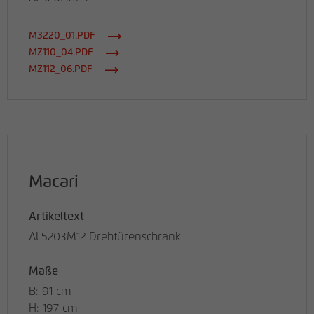
M3220_01.PDF
MZ110_04.PDF
MZ112_06.PDF
Macari
Artikeltext
AL5203M12 Drehtürenschrank
Maße
B: 91 cm
H: 197 cm