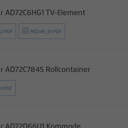
ür AD72C6HG1 TV-Element
2.PDF
MZ249_01.PDF
r AD72C7845 Rollcontainer
1.PDF
für AD72D66U1 Kommode