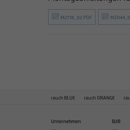
M2716_02.PDF
MZ044_0
rauch BLUE
rauch ORANGE
ra
Unternehmen
B2B