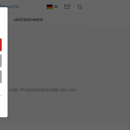
lersuche
DE
ERE
UNTERNEHMEN
mmer oder Produktmerkmale ein, um
n.