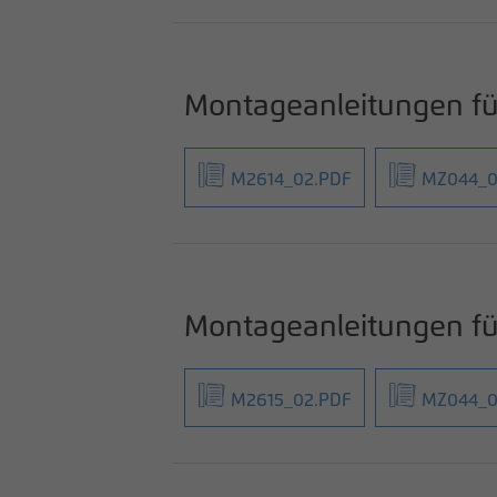
Montageanleitungen 
M2614_02.PDF
MZ044_0
Montageanleitungen 
M2615_02.PDF
MZ044_0