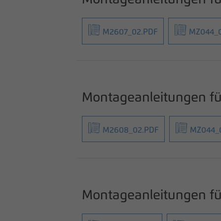
M2607_02.PDF
MZ044_0
Montageanleitungen 
M2608_02.PDF
MZ044_
Montageanleitungen f