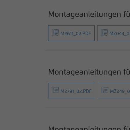
Montageanleitungen 
M2611_02.PDF
MZ044_0
Montageanleitungen fü
M2791_02.PDF
MZ249_0
Montageanleitungen f