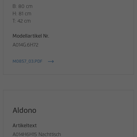
B: 80 cm
H: 81 cm
T: 42 cm
Modellartikel Nr.
A014G.6H72
M0857_03.PDF
Aldono
Artikeltext
A014H6H15 Nachttisch