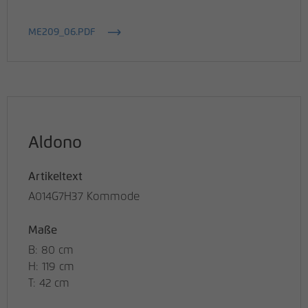
ME209_06.PDF
Aldono
Artikeltext
A014G7H37 Kommode
Maße
B: 80 cm
H: 119 cm
T: 42 cm