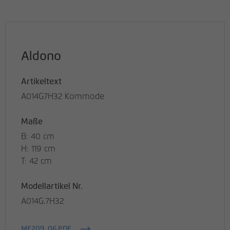
Aldono
Artikeltext
A014G7H32 Kommode
Maße
B: 40 cm
H: 119 cm
T: 42 cm
Modellartikel Nr.
A014G.7H32
ME209_06.PDF