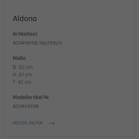
Aldono
Artikeltext
A014H6H18 Nachttisch
Maße
B: 50 cm
H: 61 cm
T: 42 cm
Modellartikel Nr.
A014H.6H18
ME209_06.PDF