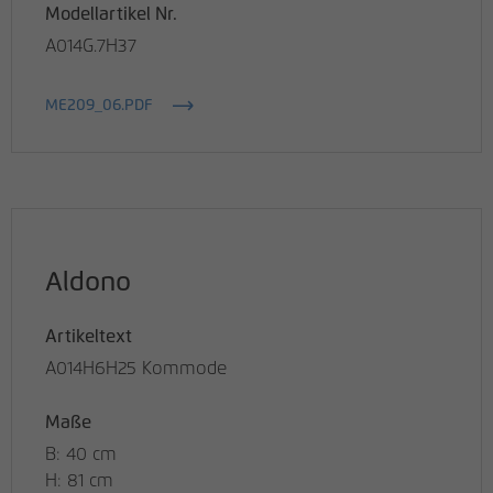
Modellartikel Nr.
A014G.7H37
ME209_06.PDF
Aldono
Artikeltext
A014H6H25 Kommode
Maße
B: 40 cm
H: 81 cm