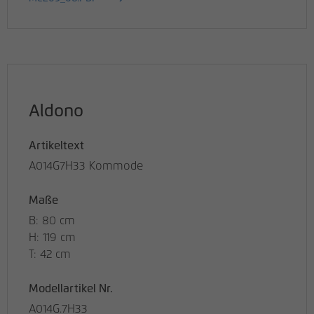
Aldono
Artikeltext
A014G7H33 Kommode
Maße
B: 80 cm
H: 119 cm
T: 42 cm
Modellartikel Nr.
A014G.7H33