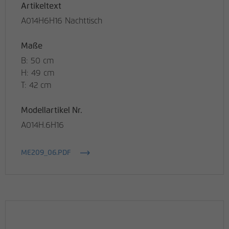
Artikeltext
A014H6H16 Nachttisch
Maße
B: 50 cm
H: 49 cm
T: 42 cm
Modellartikel Nr.
A014H.6H16
ME209_06.PDF