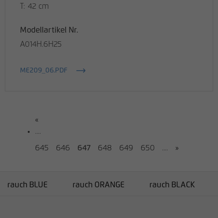
T: 42 cm
Modellartikel Nr.
A014H.6H25
ME209_06.PDF
«
....
645
646
647
648
649
650
....
»
rauch BLUE
rauch ORANGE
rauch BLACK