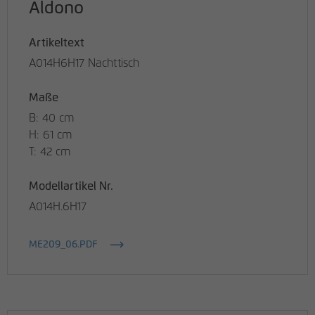
Aldono
Artikeltext
A014H6H17 Nachttisch
Maße
B: 40 cm
H: 61 cm
T: 42 cm
Modellartikel Nr.
A014H.6H17
ME209_06.PDF