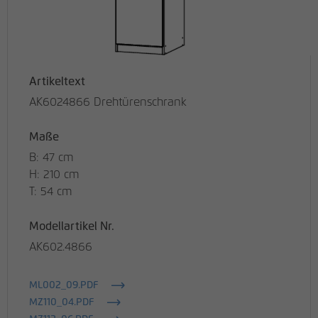
Artikeltext
AK6024866 Drehtürenschrank
Maße
B: 47 cm
H: 210 cm
T: 54 cm
Modellartikel Nr.
AK602.4866
ML002_09.PDF
MZ110_04.PDF