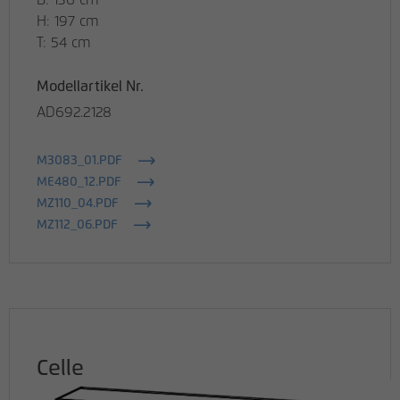
B: 136 cm
H: 197 cm
T: 54 cm
Modellartikel Nr.
AD692.2128
M3083_01.PDF
ME480_12.PDF
MZ110_04.PDF
MZ112_06.PDF
Celle