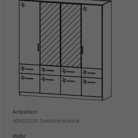
Artikeltext
AD6922138 Drehtürenschrank
Maße