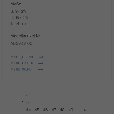
Maße
B: 91 cm
H: 197 cm
T: 54 cm
Modellartikel Nr.
AD692.3100
M1815_08.PDF
MZ110_04.PDF
MZ112_06.PDF
«
....
44
45
46
47
48
49
....
»