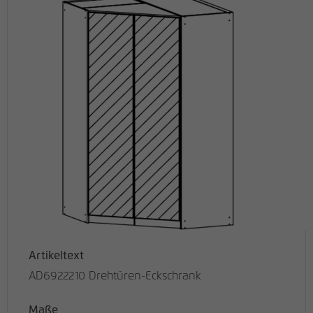
Artikeltext
AD6922210 Drehtüren-Eckschrank
Maße