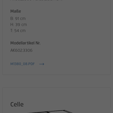
Maße
B: 91 cm
H: 39 cm
T: 54 cm
Modellartikel Nr.
AK602.3306
M1380_08.PDF
Celle