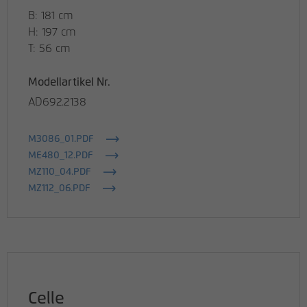
B: 181 cm
H: 197 cm
T: 56 cm
Modellartikel Nr.
AD692.2138
M3086_01.PDF
ME480_12.PDF
MZ110_04.PDF
MZ112_06.PDF
Celle