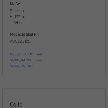
Maße
B: 136 cm
H: 197 cm
T: 54 cm
Modellartikel Nr.
AD692.3105
ML003_10.PDF
MZ110_04.PDF
MZ112_06.PDF
Celle