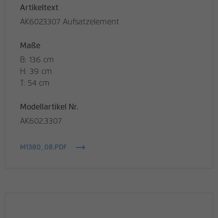
Artikeltext
AK6023307 Aufsatzelement
Maße
B: 136 cm
H: 39 cm
T: 54 cm
Modellartikel Nr.
AK602.3307
M1380_08.PDF