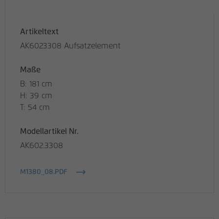
Artikeltext
AK6023308 Aufsatzelement
Maße
B: 181 cm
H: 39 cm
T: 54 cm
Modellartikel Nr.
AK602.3308
M1380_08.PDF