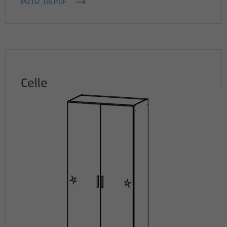
MZ112_06.PDF
Name
_pk_id
Anbieter
matomo.rauchmoebel.de
Laufzeit
13 Monate
Celle
Verwendet, um einige Details über den
Zweck
Benutzer zu speichern, z. B. die eindeutige
Besucher-ID
Name
_pk_ref
Anbieter
matomo.rauchmoebel.de
Laufzeit
6 Monate
Verwendet, um die
Attributionsinformationen zu speichern,
Zweck